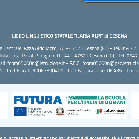
LICEO LINGUISTICO STATALE "ILARIA ALPI" di CESENA
e Centrale: P.zza Aldo Moro, 76 - 47521 Cesena (FC) - Tel. 0547.2
istaccata: P.zzale Sanguinetti, 44 - 47521 Cesena (FC) - Tel. 054
ail:
fopm05000n@istruzione.it
- P.E.C.:
fopm05000n@pec.istruzion
- Cod. Fiscale 90067890401 - Cod. Fatturazione: UFI4K5 - Codi
e di accessibilità
Privacy policy
Obiettivi di accessibilità e licenza 