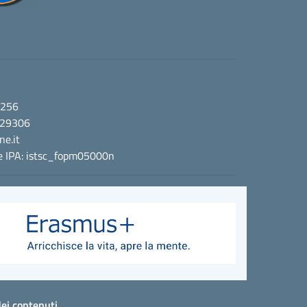
1256
7.29306
e.it
ce IPA: istsc_fopm05000n
dei contenuti