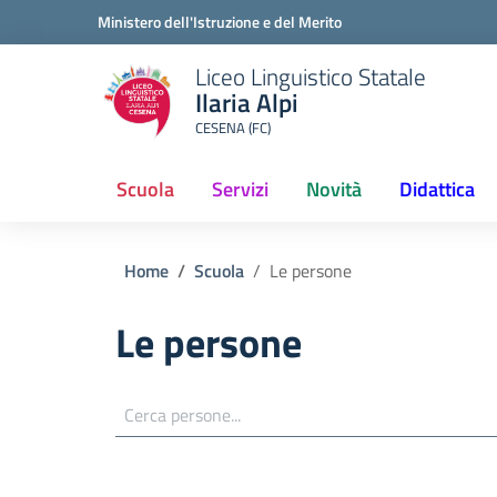
Ministero dell'Istruzione e del Merito
Liceo Linguistico Statale
Ilaria Alpi
CESENA (FC)
Scuola
Servizi
Novità
Didattica
Home
Scuola
Le persone
Le persone
Cerca persone...