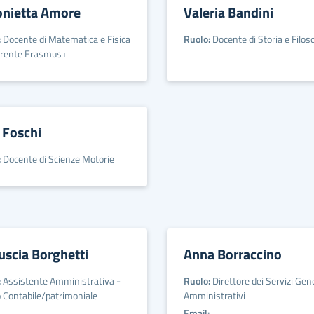
onietta Amore
Valeria Bandini
:
Docente di Matematica e Fisica
Ruolo:
Docente di Storia e Filoso
erente Erasmus+
 Foschi
:
Docente di Scienze Motorie
uscia Borghetti
Anna Borraccino
:
Assistente Amministrativa -
Ruolo:
Direttore dei Servizi Gene
o Contabile/patrimoniale
Amministrativi
Email: