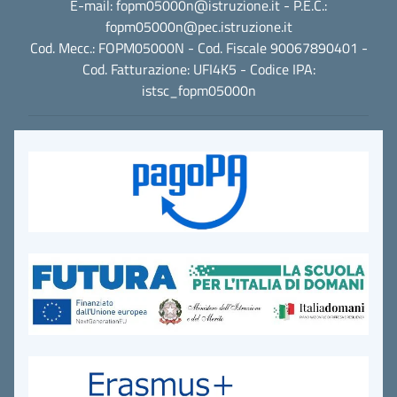
E-mail:
fopm05000n@istruzione.it
- P.E.C.:
fopm05000n@pec.istruzione.it
Cod. Mecc.: FOPM05000N - Cod. Fiscale 90067890401 -
Cod. Fatturazione: UFI4K5 - Codice IPA:
istsc_fopm05000n