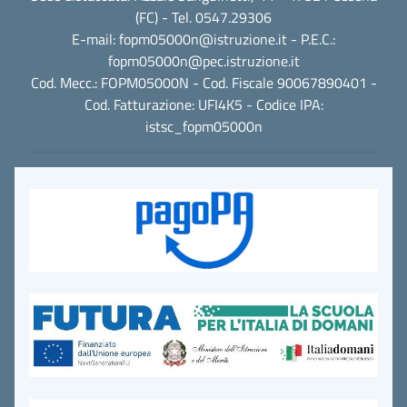
(FC) - Tel. 0547.29306
E-mail:
fopm05000n@istruzione.it
- P.E.C.:
fopm05000n@pec.istruzione.it
Cod. Mecc.: FOPM05000N - Cod. Fiscale 90067890401 -
Cod. Fatturazione: UFI4K5 - Codice IPA:
istsc_fopm05000n