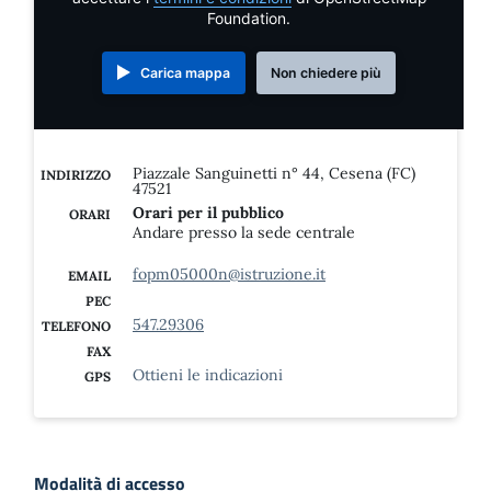
Foundation.
Carica mappa
Non chiedere più
Piazzale Sanguinetti n° 44, Cesena (FC)
INDIRIZZO
47521
Orari per il pubblico
ORARI
Andare presso la sede centrale
fopm05000n@istruzione.it
EMAIL
PEC
547.29306
TELEFONO
FAX
Ottieni le indicazioni
GPS
Modalità di accesso