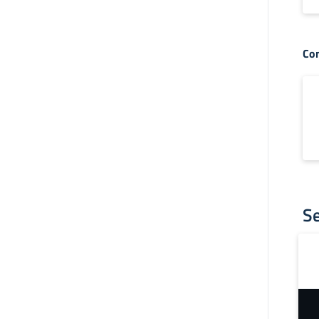
Con
S