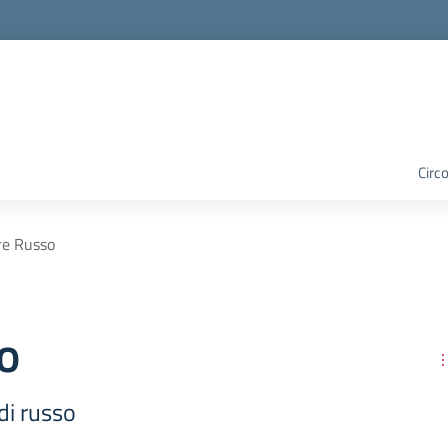
Circo
re Russo
o
di russo