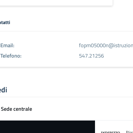
tatti
Email:
fopm05000n@istruzione
Telefono:
547.21256
edi
Sede centrale
Pia
INDIRIZZO