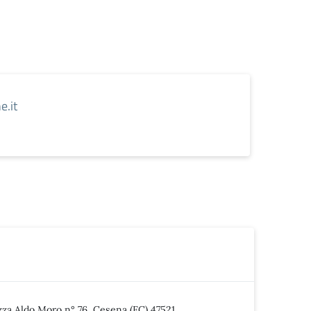
.it
zza Aldo Moro n° 76, Cesena (FC) 47521