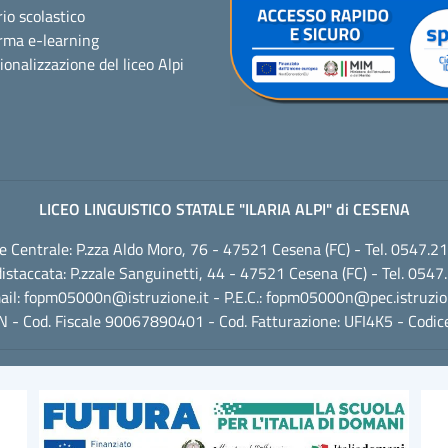
io scolastico
rma e-learning
ionalizzazione del liceo Alpi
LICEO LINGUISTICO STATALE "ILARIA ALPI" di CESENA
e Centrale: P.zza Aldo Moro, 76 - 47521 Cesena (FC) - Tel. 0547.2
istaccata: P.zzale Sanguinetti, 44 - 47521 Cesena (FC) - Tel. 054
ail:
fopm05000n@istruzione.it
- P.E.C.:
fopm05000n@pec.istruzion
- Cod. Fiscale 90067890401 - Cod. Fatturazione: UFI4K5 - Codi