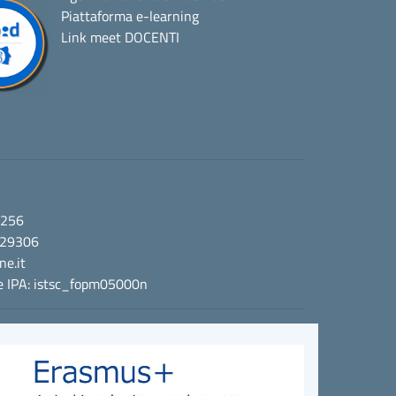
Piattaforma e-learning
Link meet DOCENTI
1256
7.29306
e.it
ce IPA: istsc_fopm05000n