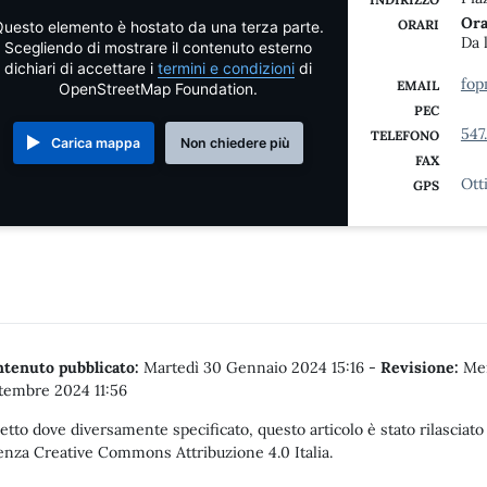
Ora
ORARI
uesto elemento è hostato da una terza parte.
Da 
Scegliendo di mostrare il contenuto esterno
dichiari di accettare i
termini e condizioni
di
fop
EMAIL
OpenStreetMap Foundation.
PEC
547
TELEFONO
Carica mappa
Non chiedere più
FAX
Ott
GPS
tenuto pubblicato:
Martedì 30 Gennaio 2024 15:16
-
Revisione:
Mer
tembre 2024 11:56
etto dove diversamente specificato, questo articolo è stato rilasciato
enza Creative Commons Attribuzione 4.0 Italia.