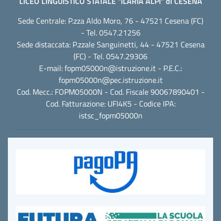
LICEO LINGUISTICO STATALE "ILARIA ALPI" di CESENA
Sede Centrale: P.zza Aldo Moro, 76 - 47521 Cesena (FC)
- Tel. 0547.21256
Sede distaccata: P.zzale Sanguinetti, 44 - 47521 Cesena
(FC) - Tel. 0547.29306
E-mail:
fopm05000n@istruzione.it
- P.E.C.:
fopm05000n@pec.istruzione.it
Cod. Mecc.: FOPM05000N - Cod. Fiscale 90067890401 -
Cod. Fatturazione: UFI4K5 - Codice IPA:
istsc_fopm05000n