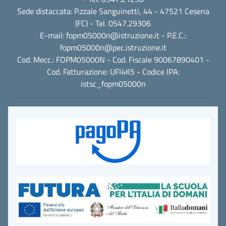
Sede distaccata: P.zzale Sanguinetti, 44 - 47521 Cesena
(FC) - Tel. 0547.29306
E-mail:
fopm05000n@istruzione.it
- P.E.C.:
fopm05000n@pec.istruzione.it
Cod. Mecc.: FOPM05000N - Cod. Fiscale 90067890401 -
Cod. Fatturazione: UFI4K5 - Codice IPA:
istsc_fopm05000n